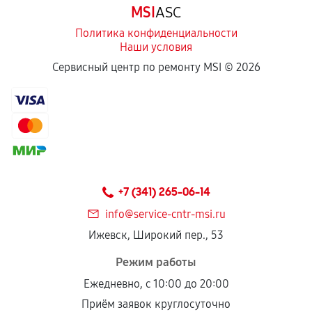
MSI
ASC
отдельных условиях.
Политика конфиденциальности
Наши условия
Если комплектующие куплены
Сервисный центр по ремонту MSI ©
2026
самостоятельно
Гарантия на выполненные работы может
сохраняться полностью или частично, если
соблюдены следующие условия:
Предоставленные детали подходят по
техническим параметрам и не имеют внешних
+7 (341) 265-06-14
дефектов.
info@service-cntr-msi.ru
Установка была выполнена нашим сервисным
Ижевск, Широкий пер., 53
центром.
При этом гарантия на сами комплектующие
Режим работы
остается на стороне производителя или
Ежедневно, с 10:00 до 20:00
продавца. За качество сторонних деталей
Приём заявок круглосуточно
сервисный центр ответственности не несет.