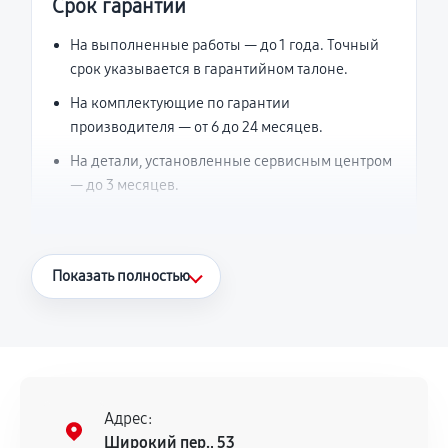
Срок гарантии
На выполненные работы — до 1 года. Точный
срок указывается в гарантийном талоне.
На комплектующие по гарантии
производителя — от 6 до 24 месяцев.
На детали, установленные сервисным центром
— до 3 месяцев.
Что считается гарантийным случаем
Показать полностью
Повторное возникновение неисправности,
напрямую связанной с выполненным
ремонтом.
Поломка установленной детали при
нормальной эксплуатации в течение
Адрес:
гарантийного срока.
Широкий пер., 53