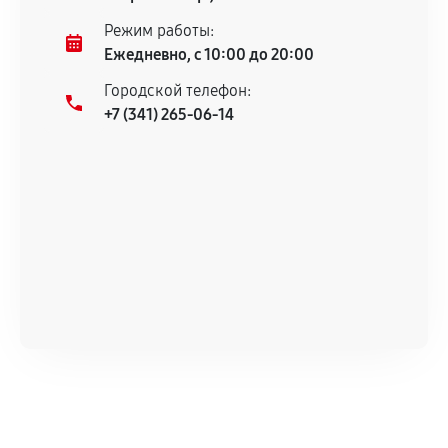
Несоответствие комплектующей заявленным
Режим работы:
техническим характеристикам.
Ежедневно, с 10:00 до 20:00
Городской телефон:
+7 (341) 265-06-14
Документы для подтверждения
гарантии
Гарантийный талон.
Акт выполненных работ с датой, перечнем
услуг и сроком гарантии.
Документы на установленные комплектующие
и кассовый чек.
Расширенная гарантия
В некоторых случаях возможно оформление