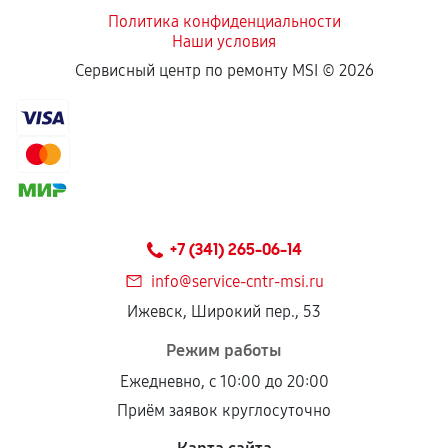
Политика конфиденциальности
Наши условия
Если комплектующие куплены
Сервисный центр по ремонту MSI ©
2026
самостоятельно
Гарантия на выполненные работы может
сохраняться полностью или частично, если
соблюдены следующие условия:
Предоставленные детали подходят по
техническим параметрам и не имеют внешних
+7 (341) 265-06-14
дефектов.
info@service-cntr-msi.ru
Установка была выполнена нашим сервисным
Ижевск, Широкий пер., 53
центром.
При этом гарантия на сами комплектующие
Режим работы
остается на стороне производителя или
Ежедневно, с 10:00 до 20:00
продавца. За качество сторонних деталей
Приём заявок круглосуточно
сервисный центр ответственности не несет.