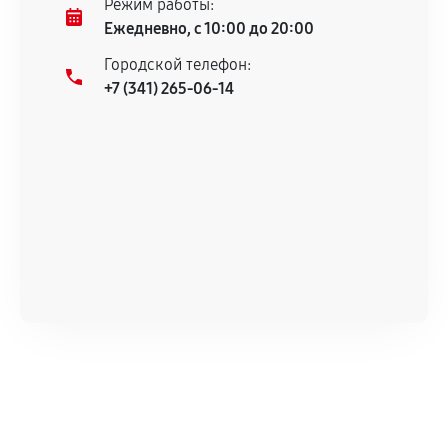
Режим работы:
техническим характеристикам.
Ежедневно, с 10:00 до 20:00
Городской телефон:
+7 (341) 265-06-14
Документы для подтверждения
гарантии
Гарантийный талон.
Акт выполненных работ с датой, перечнем
услуг и сроком гарантии.
Документы на установленные комплектующие
и кассовый чек.
Расширенная гарантия
В некоторых случаях возможно оформление
расширенной гарантии. Стоимость, сроки и