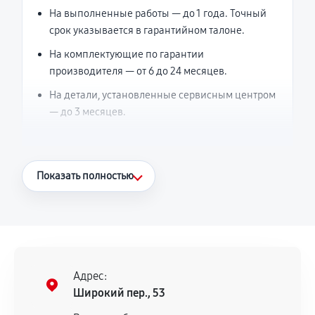
На выполненные работы — до 1 года. Точный
срок указывается в гарантийном талоне.
На комплектующие по гарантии
производителя — от 6 до 24 месяцев.
На детали, установленные сервисным центром
— до 3 месяцев.
Что считается гарантийным случаем
Показать полностью
Повторное возникновение неисправности,
напрямую связанной с выполненным
ремонтом.
Поломка установленной детали при
нормальной эксплуатации в течение
Адрес:
гарантийного срока.
Широкий пер., 53
Несоответствие комплектующей заявленным