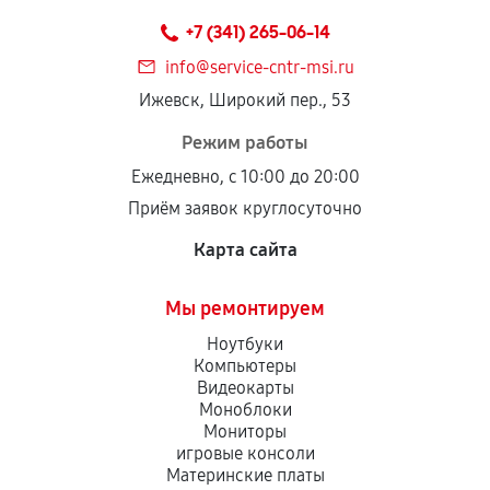
техническим параметрам и не имеют внешних
+7 (341) 265-06-14
дефектов.
info@service-cntr-msi.ru
Установка была выполнена нашим сервисным
Ижевск, Широкий пер., 53
центром.
При этом гарантия на сами комплектующие
Режим работы
остается на стороне производителя или
Ежедневно, с 10:00 до 20:00
продавца. За качество сторонних деталей
Приём заявок круглосуточно
сервисный центр ответственности не несет.
Карта сайта
Мы ремонтируем
Ноутбуки
Компьютеры
Видеокарты
Моноблоки
Мониторы
игровые консоли
Материнские платы