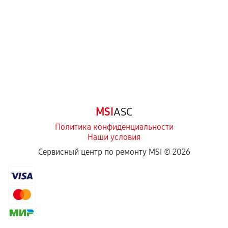
Самостоятельный ремонт или вмешательство
третьих лиц.
Естественный износ деталей, если иное не
предусмотрено отдельно.
Обращение после окончания гарантийного
срока.
Программные сбои, если это не указано в
MSI
ASC
отдельных условиях.
Политика конфиденциальности
Наши условия
Если комплектующие куплены
Сервисный центр по ремонту MSI ©
2026
самостоятельно
Гарантия на выполненные работы может
сохраняться полностью или частично, если
соблюдены следующие условия:
Предоставленные детали подходят по