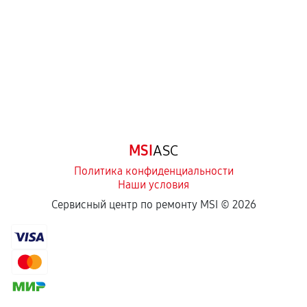
Самостоятельный ремонт или вмешательство
третьих лиц.
Естественный износ деталей, если иное не
предусмотрено отдельно.
Обращение после окончания гарантийного
срока.
Программные сбои, если это не указано в
MSI
ASC
отдельных условиях.
Политика конфиденциальности
Наши условия
Если комплектующие куплены
Сервисный центр по ремонту MSI ©
2026
самостоятельно
Гарантия на выполненные работы может
сохраняться полностью или частично, если
соблюдены следующие условия:
Предоставленные детали подходят по