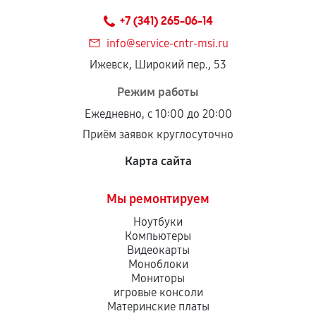
техническим параметрам и не имеют внешних
+7 (341) 265-06-14
дефектов.
info@service-cntr-msi.ru
Установка была выполнена нашим сервисным
Ижевск, Широкий пер., 53
центром.
При этом гарантия на сами комплектующие
Режим работы
остается на стороне производителя или
Ежедневно, с 10:00 до 20:00
продавца. За качество сторонних деталей
Приём заявок круглосуточно
сервисный центр ответственности не несет.
Карта сайта
Мы ремонтируем
Ноутбуки
Компьютеры
Видеокарты
Моноблоки
Мониторы
игровые консоли
Материнские платы