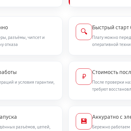
чно
Быстрый старт
🔍
ры, разъёмы, чипсет и
Плату можно переда
ну отказа
оперативной техни
работы
Стоимость пос
₽
раций и условия гарантии,
После проверки на
требуют восстанов
запуска
Аккуратно с эл
💾
дённых разъёмов, цепей,
Бережно работаем 