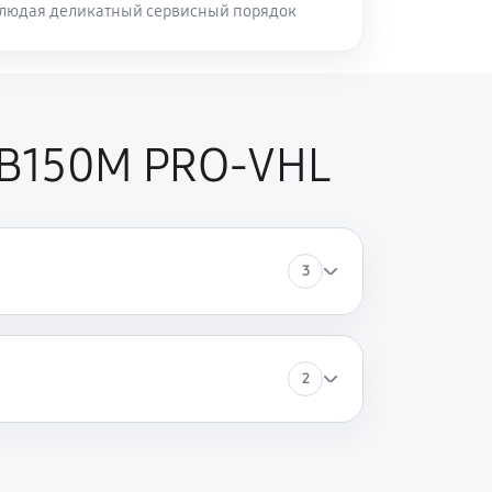
блюдая деликатный сервисный порядок
 B150M PRO-VHL
3
2