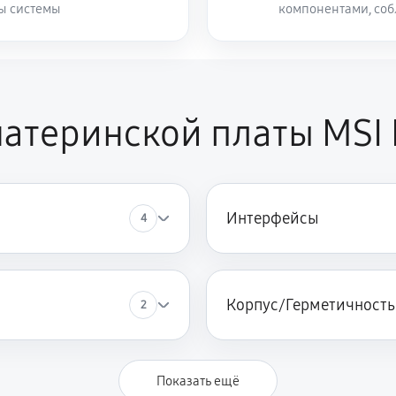
ты системы
компонентами, со
атеринской платы MSI
Интерфейсы
4
Корпус/Герметичность
2
Показать ещё