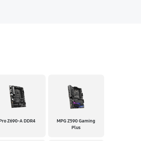
Pro Z690-A DDR4
MPG Z590 Gaming
Plus