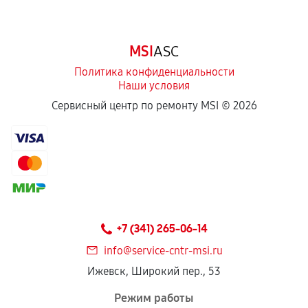
срока.
Программные сбои, если это не указано в
MSI
ASC
отдельных условиях.
Политика конфиденциальности
Наши условия
Если комплектующие куплены
Сервисный центр по ремонту MSI ©
2026
самостоятельно
Гарантия на выполненные работы может
сохраняться полностью или частично, если
соблюдены следующие условия:
Предоставленные детали подходят по
техническим параметрам и не имеют внешних
+7 (341) 265-06-14
дефектов.
info@service-cntr-msi.ru
Установка была выполнена нашим сервисным
Ижевск, Широкий пер., 53
центром.
При этом гарантия на сами комплектующие
Режим работы