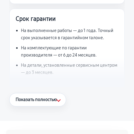
Срок гарантии
На выполненные работы — до 1 года. Точный
срок указывается в гарантийном талоне.
На комплектующие по гарантии
производителя — от 6 до 24 месяцев.
На детали, установленные сервисным центром
— до 3 месяцев.
Что считается гарантийным случаем
Показать полностью
Повторное возникновение неисправности,
напрямую связанной с выполненным
ремонтом.
Поломка установленной детали при