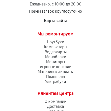
остается на стороне производителя или
Ежедневно, с 10:00 до 20:00
продавца. За качество сторонних деталей
Приём заявок круглосуточно
сервисный центр ответственности не несет.
Карта сайта
Мы ремонтируем
Ноутбуки
Компьютеры
Видеокарты
Моноблоки
Мониторы
игровые консоли
Материнские платы
Планшеты
Ультрабуки
Клиентам центра
О компании
Доставка