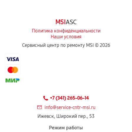
срока.
Программные сбои, если это не указано в
MSI
ASC
отдельных условиях.
Политика конфиденциальности
Наши условия
Если комплектующие куплены
Сервисный центр по ремонту MSI ©
2026
самостоятельно
Гарантия на выполненные работы может
сохраняться полностью или частично, если
соблюдены следующие условия:
Предоставленные детали подходят по
техническим параметрам и не имеют внешних
+7 (341) 265-06-14
дефектов.
info@service-cntr-msi.ru
Установка была выполнена нашим сервисным
Ижевск, Широкий пер., 53
центром.
При этом гарантия на сами комплектующие
Режим работы