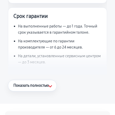
Срок гарантии
На выполненные работы — до 1 года. Точный
срок указывается в гарантийном талоне.
На комплектующие по гарантии
производителя — от 6 до 24 месяцев.
На детали, установленные сервисным центром
— до 3 месяцев.
Что считается гарантийным случаем
Показать полностью
Повторное возникновение неисправности,
напрямую связанной с выполненным
ремонтом.
Поломка установленной детали при