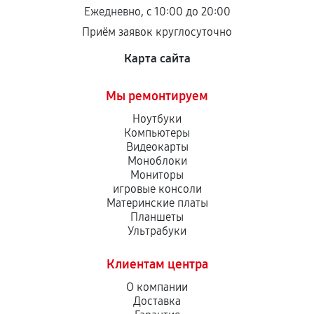
остается на стороне производителя или
Ежедневно, с 10:00 до 20:00
продавца. За качество сторонних деталей
Приём заявок круглосуточно
сервисный центр ответственности не несет.
Карта сайта
Мы ремонтируем
Ноутбуки
Компьютеры
Видеокарты
Моноблоки
Мониторы
игровые консоли
Материнские платы
Планшеты
Ультрабуки
Клиентам центра
О компании
Доставка