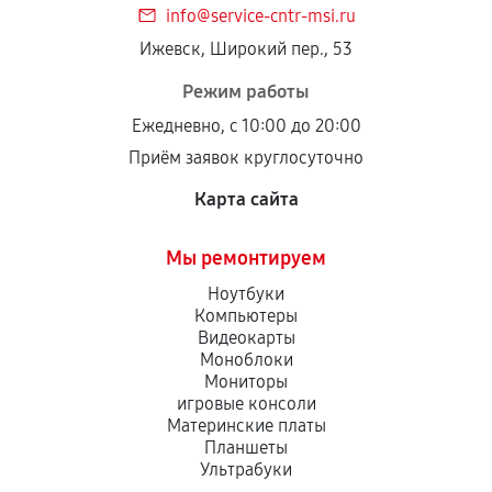
info@service-cntr-msi.ru
Установка была выполнена нашим сервисным
Ижевск, Широкий пер., 53
центром.
При этом гарантия на сами комплектующие
Режим работы
остается на стороне производителя или
Ежедневно, с 10:00 до 20:00
продавца. За качество сторонних деталей
Приём заявок круглосуточно
сервисный центр ответственности не несет.
Карта сайта
Мы ремонтируем
Ноутбуки
Компьютеры
Видеокарты
Моноблоки
Мониторы
игровые консоли
Материнские платы
Планшеты
Ультрабуки