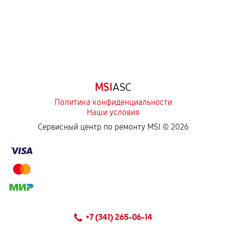
Естественный износ деталей, если иное не
предусмотрено отдельно.
Обращение после окончания гарантийного
срока.
Программные сбои, если это не указано в
MSI
ASC
отдельных условиях.
Политика конфиденциальности
Наши условия
Если комплектующие куплены
Сервисный центр по ремонту MSI ©
2026
самостоятельно
Гарантия на выполненные работы может
сохраняться полностью или частично, если
соблюдены следующие условия:
Предоставленные детали подходят по
техническим параметрам и не имеют внешних
+7 (341) 265-06-14
дефектов.