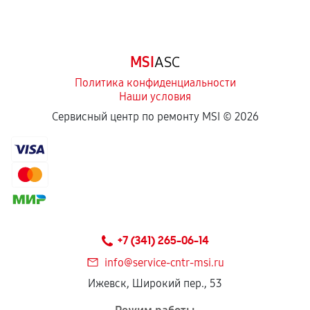
Обращение после окончания гарантийного
срока.
Программные сбои, если это не указано в
MSI
ASC
отдельных условиях.
Политика конфиденциальности
Наши условия
Если комплектующие куплены
Сервисный центр по ремонту MSI ©
2026
самостоятельно
Гарантия на выполненные работы может
сохраняться полностью или частично, если
соблюдены следующие условия:
Предоставленные детали подходят по
техническим параметрам и не имеют внешних
+7 (341) 265-06-14
дефектов.
info@service-cntr-msi.ru
Установка была выполнена нашим сервисным
Ижевск, Широкий пер., 53
центром.
При этом гарантия на сами комплектующие