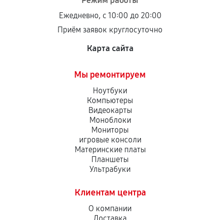
Режим работы
остается на стороне производителя или
Ежедневно, с 10:00 до 20:00
продавца. За качество сторонних деталей
Приём заявок круглосуточно
сервисный центр ответственности не несет.
Карта сайта
Мы ремонтируем
Ноутбуки
Компьютеры
Видеокарты
Моноблоки
Мониторы
игровые консоли
Материнские платы
Планшеты
Ультрабуки
Клиентам центра
О компании
Доставка