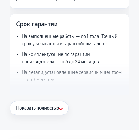
Срок гарантии
На выполненные работы — до 1 года. Точный
срок указывается в гарантийном талоне.
На комплектующие по гарантии
производителя — от 6 до 24 месяцев.
На детали, установленные сервисным центром
— до 3 месяцев.
Что считается гарантийным случаем
Показать полностью
Повторное возникновение неисправности,
напрямую связанной с выполненным
ремонтом.