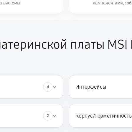
ты системы
компонентами, со
атеринской платы MSI
Интерфейсы
4
Корпус/Герметичность
2