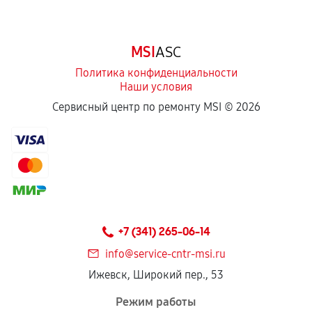
срока.
Программные сбои, если это не указано в
MSI
ASC
отдельных условиях.
Политика конфиденциальности
Наши условия
Если комплектующие куплены
Сервисный центр по ремонту MSI ©
2026
самостоятельно
Гарантия на выполненные работы может
сохраняться полностью или частично, если
соблюдены следующие условия:
Предоставленные детали подходят по
техническим параметрам и не имеют внешних
+7 (341) 265-06-14
дефектов.
info@service-cntr-msi.ru
Установка была выполнена нашим сервисным
Ижевск, Широкий пер., 53
центром.
При этом гарантия на сами комплектующие
Режим работы