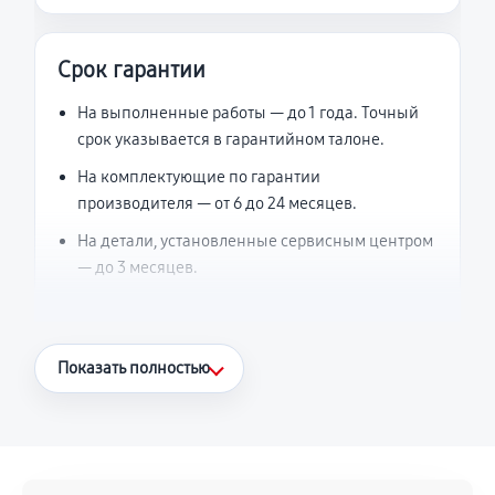
Срок гарантии
На выполненные работы — до 1 года. Точный
срок указывается в гарантийном талоне.
На комплектующие по гарантии
производителя — от 6 до 24 месяцев.
На детали, установленные сервисным центром
— до 3 месяцев.
Что считается гарантийным случаем
Показать полностью
Повторное возникновение неисправности,
напрямую связанной с выполненным
ремонтом.
Поломка установленной детали при