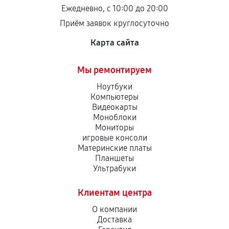
остается на стороне производителя или
Ежедневно, с 10:00 до 20:00
продавца. За качество сторонних деталей
Приём заявок круглосуточно
сервисный центр ответственности не несет.
Карта сайта
Мы ремонтируем
Ноутбуки
Компьютеры
Видеокарты
Моноблоки
Мониторы
игровые консоли
Материнские платы
Планшеты
Ультрабуки
Клиентам центра
О компании
Доставка