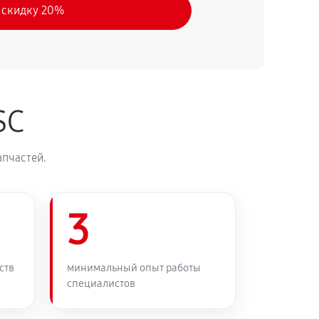
 скидку 20%
SC
апчастей.
3
ств
минимальный опыт работы
специалистов