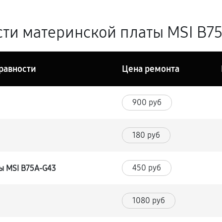
ти материнской платы MSI B75
равности
Цена ремонта
900 руб
180 руб
450 руб
ы MSI B75A-G43
1080 руб