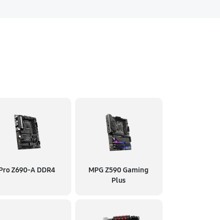
Pro Z690-A DDR4
MPG Z590 Gaming
Plus