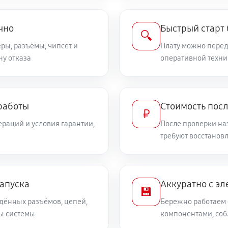
чно
Быстрый старт
🔍
ры, разъёмы, чипсет и
Плату можно переда
ну отказа
оперативной техни
работы
Стоимость пос
₽
раций и условия гарантии,
После проверки на
требуют восстанов
запуска
Аккуратно с эл
💾
дённых разъёмов, цепей,
Бережно работаем 
ты системы
компонентами, со