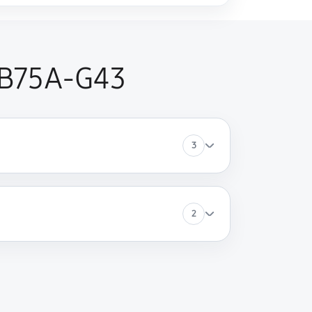
 B75A-G43
3
2