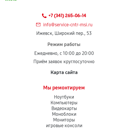
Предоставленные детали подходят по
техническим параметрам и не имеют внешних
+7 (341) 265-06-14
дефектов.
info@service-cntr-msi.ru
Установка была выполнена нашим сервисным
Ижевск, Широкий пер., 53
центром.
При этом гарантия на сами комплектующие
Режим работы
остается на стороне производителя или
Ежедневно, с 10:00 до 20:00
продавца. За качество сторонних деталей
Приём заявок круглосуточно
сервисный центр ответственности не несет.
Карта сайта
Мы ремонтируем
Ноутбуки
Компьютеры
Видеокарты
Моноблоки
Мониторы
игровые консоли