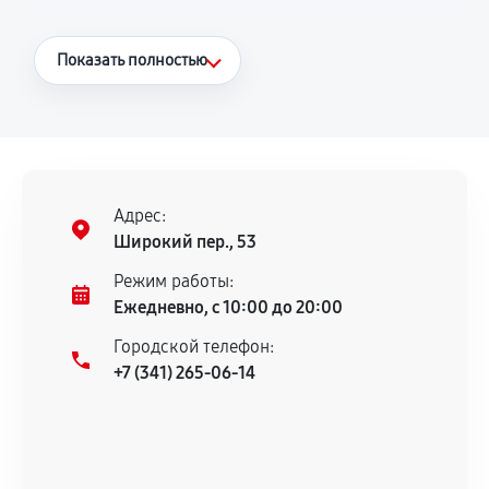
Что считается гарантийным случаем
Показать полностью
Повторное возникновение неисправности,
напрямую связанной с выполненным
ремонтом.
Поломка установленной детали при
нормальной эксплуатации в течение
Адрес:
гарантийного срока.
Широкий пер., 53
Несоответствие комплектующей заявленным
Режим работы:
техническим характеристикам.
Ежедневно, с 10:00 до 20:00
Городской телефон:
+7 (341) 265-06-14
Документы для подтверждения
гарантии
Гарантийный талон.