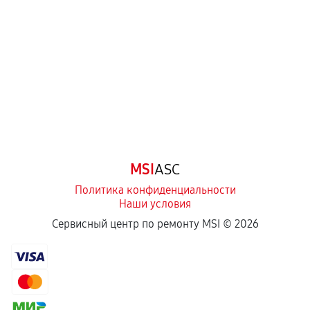
перегрев, коррозия.
Самостоятельный ремонт или вмешательство
третьих лиц.
Естественный износ деталей, если иное не
предусмотрено отдельно.
Обращение после окончания гарантийного
срока.
Программные сбои, если это не указано в
MSI
ASC
отдельных условиях.
Политика конфиденциальности
Наши условия
Если комплектующие куплены
Сервисный центр по ремонту MSI ©
2026
самостоятельно
Гарантия на выполненные работы может
сохраняться полностью или частично, если
соблюдены следующие условия: