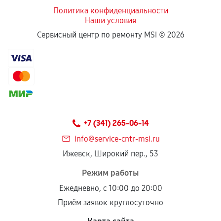
Политика конфиденциальности
Наши условия
Если комплектующие куплены
Сервисный центр по ремонту MSI ©
2026
самостоятельно
Гарантия на выполненные работы может
сохраняться полностью или частично, если
соблюдены следующие условия:
Предоставленные детали подходят по
техническим параметрам и не имеют внешних
+7 (341) 265-06-14
дефектов.
info@service-cntr-msi.ru
Установка была выполнена нашим сервисным
Ижевск, Широкий пер., 53
центром.
При этом гарантия на сами комплектующие
Режим работы
остается на стороне производителя или
Ежедневно, с 10:00 до 20:00
продавца. За качество сторонних деталей
Приём заявок круглосуточно
сервисный центр ответственности не несет.