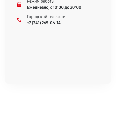
Режим работы:
техническим характеристикам.
Ежедневно, с 10:00 до 20:00
Городской телефон:
+7 (341) 265-06-14
Документы для подтверждения
гарантии
Гарантийный талон.
Акт выполненных работ с датой, перечнем
услуг и сроком гарантии.
Документы на установленные комплектующие
и кассовый чек.
Расширенная гарантия
В некоторых случаях возможно оформление
расширенной гарантии. Стоимость, сроки и