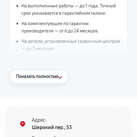
На выполненные работы — до 1 года. Точный
срок указывается в гарантийном талоне.
На комплектующие по гарантии
производителя — от 6 до 24 месяцев.
На детали, установленные сервисным центром
— до 3 месяцев.
Что считается гарантийным случаем
Показать полностью
Повторное возникновение неисправности,
напрямую связанной с выполненным
ремонтом.
Поломка установленной детали при
нормальной эксплуатации в течение
Адрес:
гарантийного срока.
Широкий пер., 53
Несоответствие комплектующей заявленным