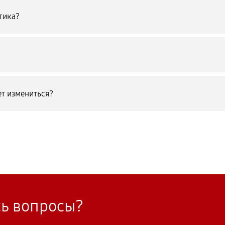
тика?
т измениться?
сь вопросы?