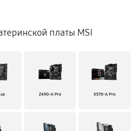
атеринской платы MSI
lus
Z490-A Pro
X570-A Pro