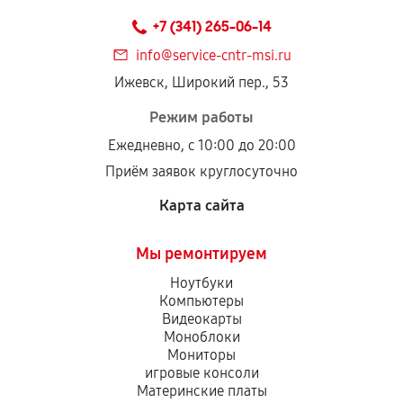
техническим параметрам и не имеют внешних
+7 (341) 265-06-14
дефектов.
info@service-cntr-msi.ru
Установка была выполнена нашим сервисным
Ижевск, Широкий пер., 53
центром.
При этом гарантия на сами комплектующие
Режим работы
остается на стороне производителя или
Ежедневно, с 10:00 до 20:00
продавца. За качество сторонних деталей
Приём заявок круглосуточно
сервисный центр ответственности не несет.
Карта сайта
Мы ремонтируем
Ноутбуки
Компьютеры
Видеокарты
Моноблоки
Мониторы
игровые консоли
Материнские платы