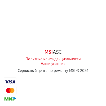
Самостоятельный ремонт или вмешательство
третьих лиц.
Естественный износ деталей, если иное не
предусмотрено отдельно.
Обращение после окончания гарантийного
срока.
Программные сбои, если это не указано в
MSI
ASC
отдельных условиях.
Политика конфиденциальности
Наши условия
Если комплектующие куплены
Сервисный центр по ремонту MSI ©
2026
самостоятельно
Гарантия на выполненные работы может
сохраняться полностью или частично, если
соблюдены следующие условия:
Предоставленные детали подходят по