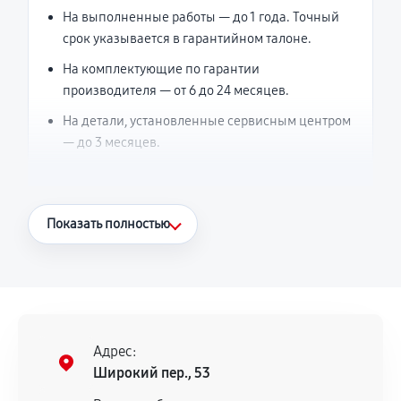
На выполненные работы — до 1 года. Точный
срок указывается в гарантийном талоне.
На комплектующие по гарантии
производителя — от 6 до 24 месяцев.
На детали, установленные сервисным центром
— до 3 месяцев.
Что считается гарантийным случаем
Показать полностью
Повторное возникновение неисправности,
напрямую связанной с выполненным
ремонтом.
Поломка установленной детали при
нормальной эксплуатации в течение
Адрес:
гарантийного срока.
Широкий пер., 53
Несоответствие комплектующей заявленным