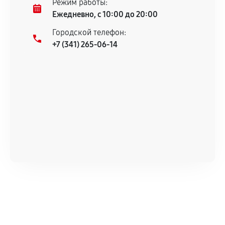
Режим работы:
техническим характеристикам.
Ежедневно, с 10:00 до 20:00
Городской телефон:
+7 (341) 265-06-14
Документы для подтверждения
гарантии
Гарантийный талон.
Акт выполненных работ с датой, перечнем
услуг и сроком гарантии.
Документы на установленные комплектующие
и кассовый чек.
Расширенная гарантия
В некоторых случаях возможно оформление
расширенной гарантии. Стоимость, сроки и