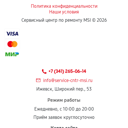
Политика конфиденциальности
Наши условия
Если комплектующие куплены
Сервисный центр по ремонту MSI ©
2026
самостоятельно
Гарантия на выполненные работы может
сохраняться полностью или частично, если
соблюдены следующие условия:
Предоставленные детали подходят по
техническим параметрам и не имеют внешних
+7 (341) 265-06-14
дефектов.
info@service-cntr-msi.ru
Установка была выполнена нашим сервисным
Ижевск, Широкий пер., 53
центром.
При этом гарантия на сами комплектующие
Режим работы
остается на стороне производителя или
Ежедневно, с 10:00 до 20:00
продавца. За качество сторонних деталей
Приём заявок круглосуточно
сервисный центр ответственности не несет.