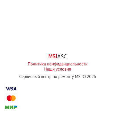
Самостоятельный ремонт или вмешательство
третьих лиц.
Естественный износ деталей, если иное не
предусмотрено отдельно.
Обращение после окончания гарантийного
срока.
Программные сбои, если это не указано в
MSI
ASC
отдельных условиях.
Политика конфиденциальности
Наши условия
Если комплектующие куплены
Сервисный центр по ремонту MSI ©
2026
самостоятельно
Гарантия на выполненные работы может
сохраняться полностью или частично, если
соблюдены следующие условия:
Предоставленные детали подходят по