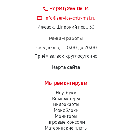
техническим параметрам и не имеют внешних
+7 (341) 265-06-14
дефектов.
info@service-cntr-msi.ru
Установка была выполнена нашим сервисным
Ижевск, Широкий пер., 53
центром.
При этом гарантия на сами комплектующие
Режим работы
остается на стороне производителя или
Ежедневно, с 10:00 до 20:00
продавца. За качество сторонних деталей
Приём заявок круглосуточно
сервисный центр ответственности не несет.
Карта сайта
Мы ремонтируем
Ноутбуки
Компьютеры
Видеокарты
Моноблоки
Мониторы
игровые консоли
Материнские платы