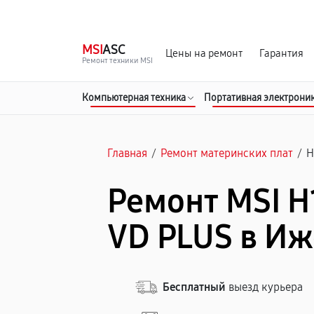
г. Ижевск
Ежедневно, с 10:00 до 20:00
MSI
ASC
Цены на ремонт
Гарантия
Ремонт техники MSI
Компьютерная техника
Портативная электрони
Главная
/
Ремонт материнских плат
/
H
Ремонт MSI 
VD PLUS в Иж
Бесплатный
выезд курьера