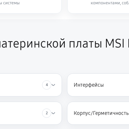
ты системы
компонентами, со
атеринской платы MSI
Интерфейсы
4
Корпус/Герметичность
2