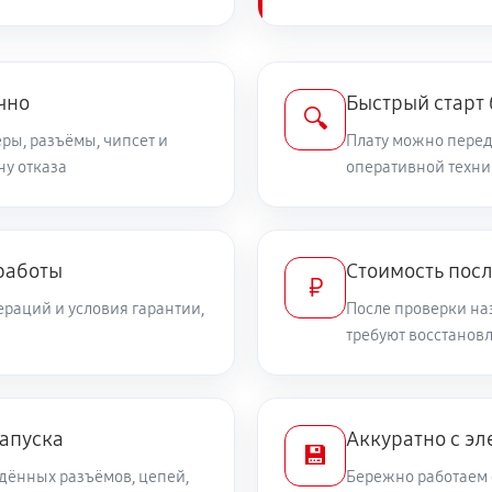
чно
Быстрый старт
🔍
ры, разъёмы, чипсет и
Плату можно переда
ну отказа
оперативной техни
работы
Стоимость пос
₽
раций и условия гарантии,
После проверки на
требуют восстанов
запуска
Аккуратно с эл
💾
дённых разъёмов, цепей,
Бережно работаем 