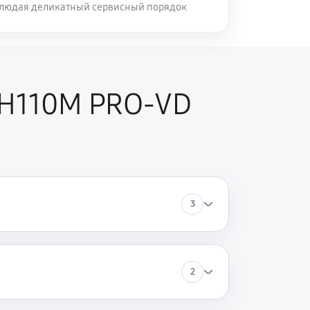
блюдая деликатный сервисный порядок
 H110M PRO-VD
3
2