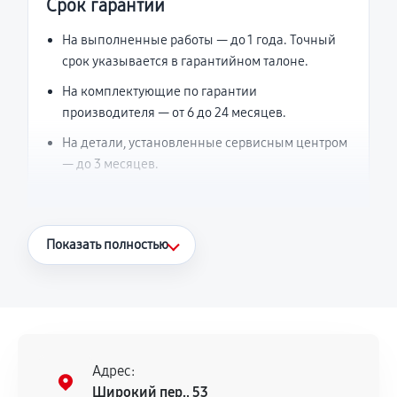
Срок гарантии
На выполненные работы — до 1 года. Точный
срок указывается в гарантийном талоне.
На комплектующие по гарантии
производителя — от 6 до 24 месяцев.
На детали, установленные сервисным центром
— до 3 месяцев.
Что считается гарантийным случаем
Показать полностью
Повторное возникновение неисправности,
напрямую связанной с выполненным
ремонтом.
Поломка установленной детали при
нормальной эксплуатации в течение
Адрес:
гарантийного срока.
Широкий пер., 53