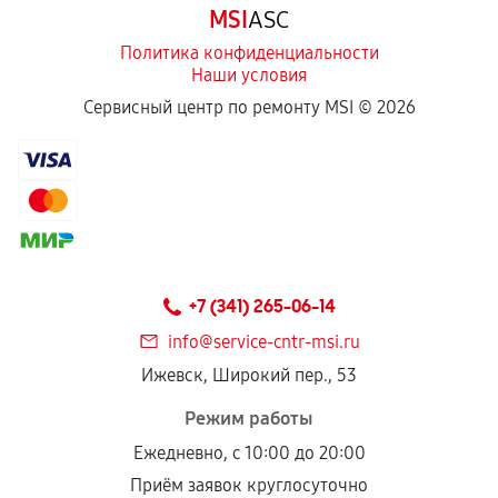
MSI
ASC
отдельных условиях.
Политика конфиденциальности
Наши условия
Если комплектующие куплены
Сервисный центр по ремонту MSI ©
2026
самостоятельно
Гарантия на выполненные работы может
сохраняться полностью или частично, если
соблюдены следующие условия:
Предоставленные детали подходят по
техническим параметрам и не имеют внешних
+7 (341) 265-06-14
дефектов.
info@service-cntr-msi.ru
Установка была выполнена нашим сервисным
Ижевск, Широкий пер., 53
центром.
При этом гарантия на сами комплектующие
Режим работы
остается на стороне производителя или
Ежедневно, с 10:00 до 20:00
продавца. За качество сторонних деталей
Приём заявок круглосуточно
сервисный центр ответственности не несет.