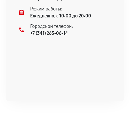
Несоответствие комплектующей заявленным
Режим работы:
техническим характеристикам.
Ежедневно, с 10:00 до 20:00
Городской телефон:
+7 (341) 265-06-14
Документы для подтверждения
гарантии
Гарантийный талон.
Акт выполненных работ с датой, перечнем
услуг и сроком гарантии.
Документы на установленные комплектующие
и кассовый чек.
Расширенная гарантия
В некоторых случаях возможно оформление