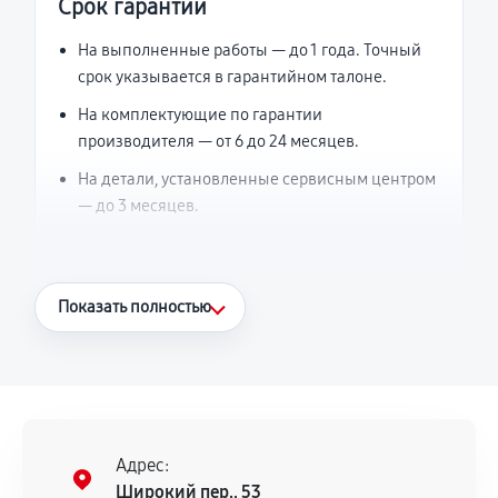
Срок гарантии
На выполненные работы — до 1 года. Точный
срок указывается в гарантийном талоне.
На комплектующие по гарантии
производителя — от 6 до 24 месяцев.
На детали, установленные сервисным центром
— до 3 месяцев.
Что считается гарантийным случаем
Показать полностью
Повторное возникновение неисправности,
напрямую связанной с выполненным
ремонтом.
Поломка установленной детали при
нормальной эксплуатации в течение
Адрес:
гарантийного срока.
Широкий пер., 53