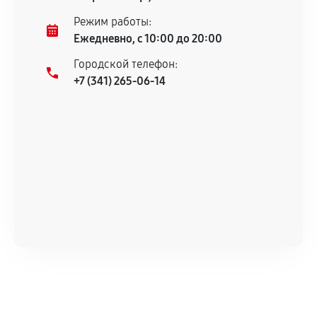
Несоответствие комплектующей заявленным
Режим работы:
техническим характеристикам.
Ежедневно, с 10:00 до 20:00
Городской телефон:
+7 (341) 265-06-14
Документы для подтверждения
гарантии
Гарантийный талон.
Акт выполненных работ с датой, перечнем
услуг и сроком гарантии.
Документы на установленные комплектующие
и кассовый чек.
Расширенная гарантия
В некоторых случаях возможно оформление