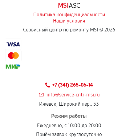
MSI
ASC
отдельных условиях.
Политика конфиденциальности
Наши условия
Если комплектующие куплены
Сервисный центр по ремонту MSI ©
2026
самостоятельно
Гарантия на выполненные работы может
сохраняться полностью или частично, если
соблюдены следующие условия:
Предоставленные детали подходят по
техническим параметрам и не имеют внешних
+7 (341) 265-06-14
дефектов.
info@service-cntr-msi.ru
Установка была выполнена нашим сервисным
Ижевск, Широкий пер., 53
центром.
При этом гарантия на сами комплектующие
Режим работы
остается на стороне производителя или
Ежедневно, с 10:00 до 20:00
продавца. За качество сторонних деталей
Приём заявок круглосуточно
сервисный центр ответственности не несет.