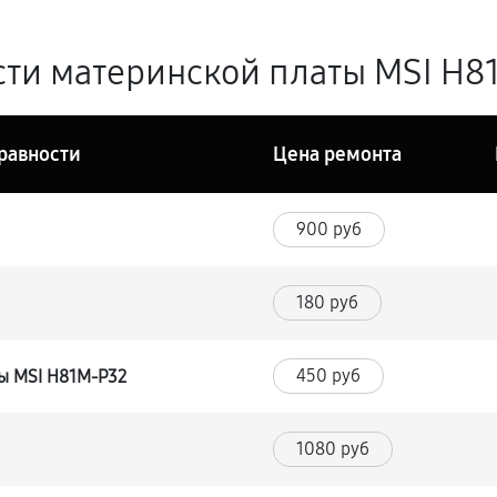
ти материнской платы MSI H81
равности
Цена ремонта
900 руб
180 руб
450 руб
ы MSI H81M-P32
1080 руб