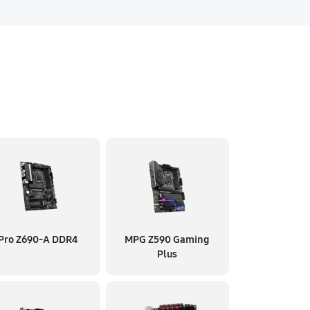
Pro Z690-A DDR4
MPG Z590 Gaming
Plus