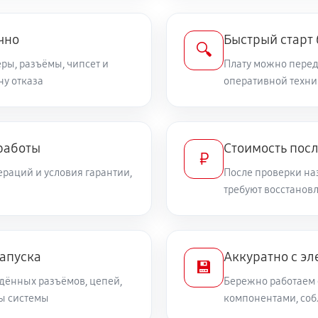
чно
Быстрый старт
🔍
ры, разъёмы, чипсет и
Плату можно переда
ну отказа
оперативной техни
работы
Стоимость пос
₽
раций и условия гарантии,
После проверки на
требуют восстанов
запуска
Аккуратно с эл
💾
дённых разъёмов, цепей,
Бережно работаем 
ты системы
компонентами, со