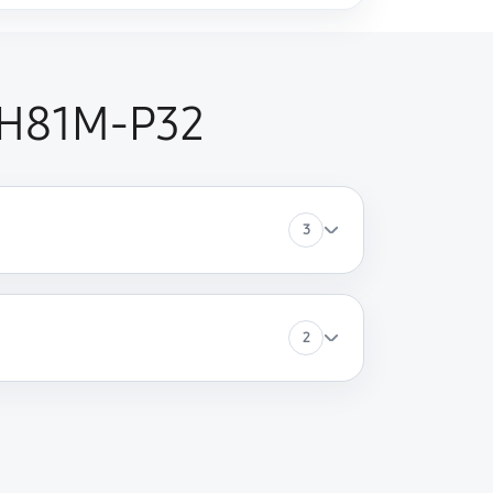
 H81M-P32
3
2