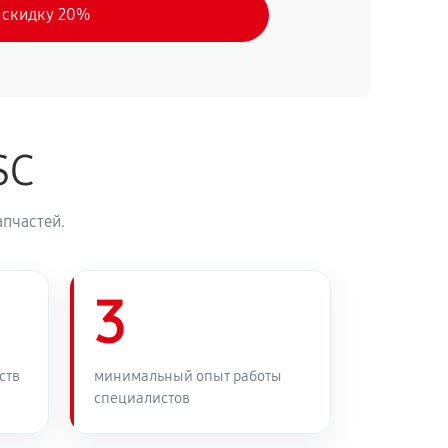
 скидку 20%
SC
апчастей.
3
ств
минимальный опыт работы
специалистов