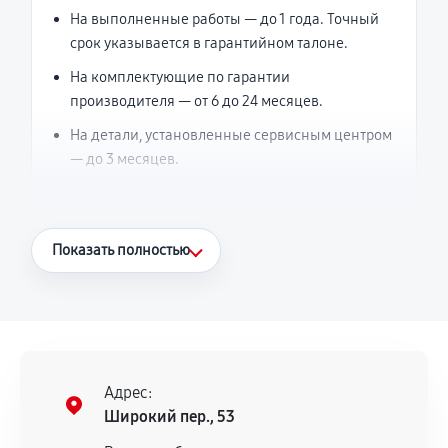
На выполненные работы — до 1 года. Точный
срок указывается в гарантийном талоне.
На комплектующие по гарантии
производителя — от 6 до 24 месяцев.
На детали, установленные сервисным центром
— до 3 месяцев.
Что считается гарантийным случаем
Показать полностью
Повторное возникновение неисправности,
напрямую связанной с выполненным
ремонтом.
Поломка установленной детали при
нормальной эксплуатации в течение
Адрес:
гарантийного срока.
Широкий пер., 53
Несоответствие комплектующей заявленным