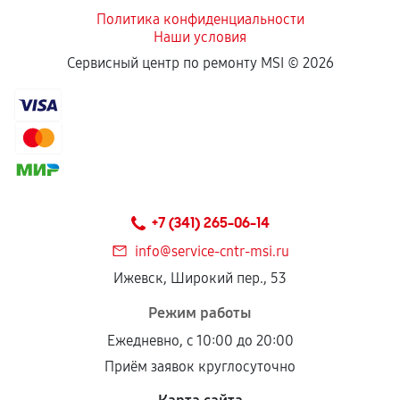
Политика конфиденциальности
Наши условия
Если комплектующие куплены
Сервисный центр по ремонту MSI ©
2026
самостоятельно
Гарантия на выполненные работы может
сохраняться полностью или частично, если
соблюдены следующие условия:
Предоставленные детали подходят по
техническим параметрам и не имеют внешних
+7 (341) 265-06-14
дефектов.
info@service-cntr-msi.ru
Установка была выполнена нашим сервисным
Ижевск, Широкий пер., 53
центром.
При этом гарантия на сами комплектующие
Режим работы
остается на стороне производителя или
Ежедневно, с 10:00 до 20:00
продавца. За качество сторонних деталей
Приём заявок круглосуточно
сервисный центр ответственности не несет.