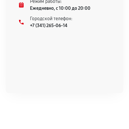
Режим работы:
техническим характеристикам.
Ежедневно, с 10:00 до 20:00
Городской телефон:
+7 (341) 265-06-14
Документы для подтверждения
гарантии
Гарантийный талон.
Акт выполненных работ с датой, перечнем
услуг и сроком гарантии.
Документы на установленные комплектующие
и кассовый чек.
Расширенная гарантия
В некоторых случаях возможно оформление
расширенной гарантии. Стоимость, сроки и