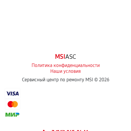
третьих лиц.
Естественный износ деталей, если иное не
предусмотрено отдельно.
Обращение после окончания гарантийного
срока.
Программные сбои, если это не указано в
MSI
ASC
отдельных условиях.
Политика конфиденциальности
Наши условия
Если комплектующие куплены
Сервисный центр по ремонту MSI ©
2026
самостоятельно
Гарантия на выполненные работы может
сохраняться полностью или частично, если
соблюдены следующие условия:
Предоставленные детали подходят по
техническим параметрам и не имеют внешних