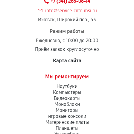
+7 (341) 265-06-14
дефектов.
info@service-cntr-msi.ru
Установка была выполнена нашим сервисным
Ижевск, Широкий пер., 53
центром.
При этом гарантия на сами комплектующие
Режим работы
остается на стороне производителя или
Ежедневно, с 10:00 до 20:00
продавца. За качество сторонних деталей
Приём заявок круглосуточно
сервисный центр ответственности не несет.
Карта сайта
Мы ремонтируем
Ноутбуки
Компьютеры
Видеокарты
Моноблоки
Мониторы
игровые консоли
Материнские платы
Планшеты