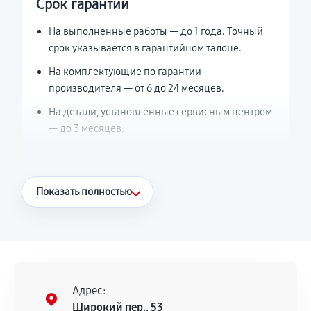
Срок гарантии
На выполненные работы — до 1 года. Точный
срок указывается в гарантийном талоне.
На комплектующие по гарантии
производителя — от 6 до 24 месяцев.
На детали, установленные сервисным центром
— до 3 месяцев.
Что считается гарантийным случаем
Показать полностью
Повторное возникновение неисправности,
напрямую связанной с выполненным
ремонтом.
Поломка установленной детали при
нормальной эксплуатации в течение
Адрес:
гарантийного срока.
Широкий пер., 53