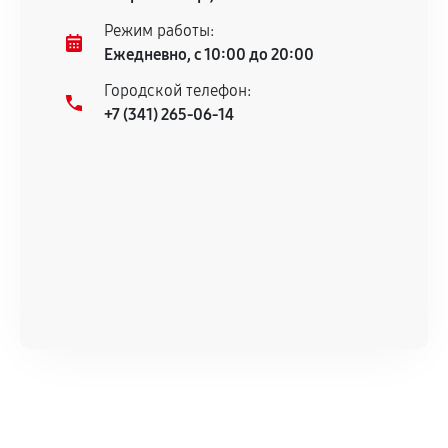
Несоответствие комплектующей заявленным
Режим работы:
техническим характеристикам.
Ежедневно, с 10:00 до 20:00
Городской телефон:
+7 (341) 265-06-14
Документы для подтверждения
гарантии
Гарантийный талон.
Акт выполненных работ с датой, перечнем
услуг и сроком гарантии.
Документы на установленные комплектующие
и кассовый чек.
Расширенная гарантия
В некоторых случаях возможно оформление