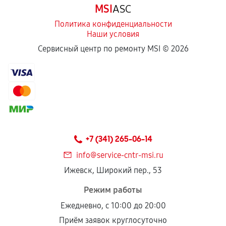
MSI
ASC
отдельных условиях.
Политика конфиденциальности
Наши условия
Если комплектующие куплены
Сервисный центр по ремонту MSI ©
2026
самостоятельно
Гарантия на выполненные работы может
сохраняться полностью или частично, если
соблюдены следующие условия:
Предоставленные детали подходят по
техническим параметрам и не имеют внешних
+7 (341) 265-06-14
дефектов.
info@service-cntr-msi.ru
Установка была выполнена нашим сервисным
Ижевск, Широкий пер., 53
центром.
При этом гарантия на сами комплектующие
Режим работы
остается на стороне производителя или
Ежедневно, с 10:00 до 20:00
продавца. За качество сторонних деталей
Приём заявок круглосуточно
сервисный центр ответственности не несет.