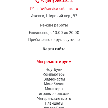
+7 (341) 265-06-14
дефектов.
info@service-cntr-msi.ru
Установка была выполнена нашим сервисным
Ижевск, Широкий пер., 53
центром.
При этом гарантия на сами комплектующие
Режим работы
остается на стороне производителя или
Ежедневно, с 10:00 до 20:00
продавца. За качество сторонних деталей
Приём заявок круглосуточно
сервисный центр ответственности не несет.
Карта сайта
Мы ремонтируем
Ноутбуки
Компьютеры
Видеокарты
Моноблоки
Мониторы
игровые консоли
Материнские платы
Планшеты