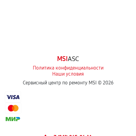
третьих лиц.
Естественный износ деталей, если иное не
предусмотрено отдельно.
Обращение после окончания гарантийного
срока.
Программные сбои, если это не указано в
MSI
ASC
отдельных условиях.
Политика конфиденциальности
Наши условия
Если комплектующие куплены
Сервисный центр по ремонту MSI ©
2026
самостоятельно
Гарантия на выполненные работы может
сохраняться полностью или частично, если
соблюдены следующие условия:
Предоставленные детали подходят по
техническим параметрам и не имеют внешних