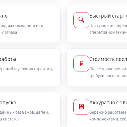
чно
Быстрый старт
🔍
ры, разъёмы, чипсет и
Плату можно переда
ну отказа
оперативной техни
работы
Стоимость пос
₽
раций и условия гарантии,
После проверки на
требуют восстанов
запуска
Аккуратно с эл
💾
дённых разъёмов, цепей,
Бережно работаем 
ты системы
компонентами, со