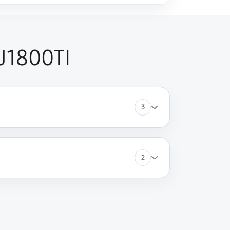
J1800TI
3
2