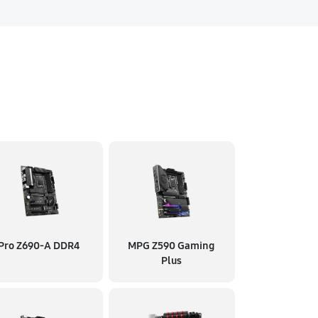
Pro Z690-A DDR4
MPG Z590 Gaming
Plus