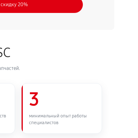
 скидку 20%
SC
апчастей.
3
ств
минимальный опыт работы
специалистов