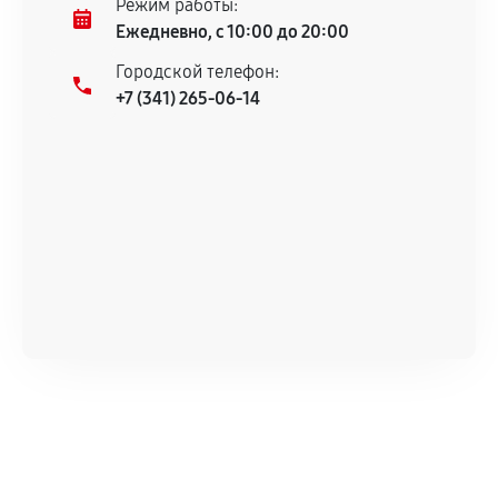
Режим работы:
техническим характеристикам.
Ежедневно, с 10:00 до 20:00
Городской телефон:
+7 (341) 265-06-14
Документы для подтверждения
гарантии
Гарантийный талон.
Акт выполненных работ с датой, перечнем
услуг и сроком гарантии.
Документы на установленные комплектующие
и кассовый чек.
Расширенная гарантия
В некоторых случаях возможно оформление
расширенной гарантии. Стоимость, сроки и