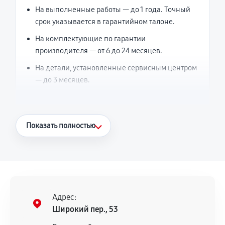
На выполненные работы — до 1 года. Точный
срок указывается в гарантийном талоне.
На комплектующие по гарантии
производителя — от 6 до 24 месяцев.
На детали, установленные сервисным центром
— до 3 месяцев.
Что считается гарантийным случаем
Показать полностью
Повторное возникновение неисправности,
напрямую связанной с выполненным
ремонтом.
Поломка установленной детали при
нормальной эксплуатации в течение
Адрес:
гарантийного срока.
Широкий пер., 53
Несоответствие комплектующей заявленным