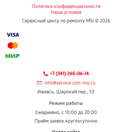
Политика конфиденциальности
Наши условия
Если комплектующие куплены
Сервисный центр по ремонту MSI ©
2026
самостоятельно
Гарантия на выполненные работы может
сохраняться полностью или частично, если
соблюдены следующие условия:
Предоставленные детали подходят по
техническим параметрам и не имеют внешних
+7 (341) 265-06-14
дефектов.
info@service-cntr-msi.ru
Установка была выполнена нашим сервисным
Ижевск, Широкий пер., 53
центром.
При этом гарантия на сами комплектующие
Режим работы
остается на стороне производителя или
Ежедневно, с 10:00 до 20:00
продавца. За качество сторонних деталей
Приём заявок круглосуточно
сервисный центр ответственности не несет.