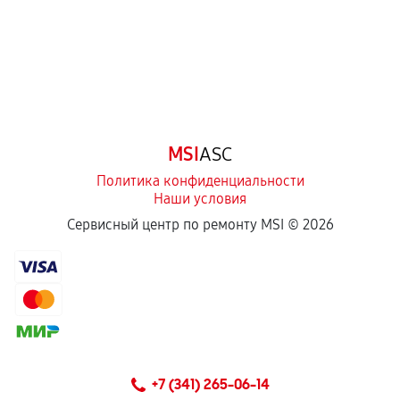
Естественный износ деталей, если иное не
предусмотрено отдельно.
Обращение после окончания гарантийного
срока.
Программные сбои, если это не указано в
MSI
ASC
отдельных условиях.
Политика конфиденциальности
Наши условия
Если комплектующие куплены
Сервисный центр по ремонту MSI ©
2026
самостоятельно
Гарантия на выполненные работы может
сохраняться полностью или частично, если
соблюдены следующие условия:
Предоставленные детали подходят по
техническим параметрам и не имеют внешних
+7 (341) 265-06-14
дефектов.