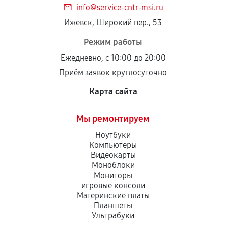
info@service-cntr-msi.ru
Установка была выполнена нашим сервисным
Ижевск, Широкий пер., 53
центром.
При этом гарантия на сами комплектующие
Режим работы
остается на стороне производителя или
Ежедневно, с 10:00 до 20:00
продавца. За качество сторонних деталей
Приём заявок круглосуточно
сервисный центр ответственности не несет.
Карта сайта
Мы ремонтируем
Ноутбуки
Компьютеры
Видеокарты
Моноблоки
Мониторы
игровые консоли
Материнские платы
Планшеты
Ультрабуки