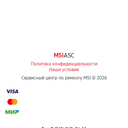
третьих лиц.
Естественный износ деталей, если иное не
предусмотрено отдельно.
Обращение после окончания гарантийного
срока.
Программные сбои, если это не указано в
MSI
ASC
отдельных условиях.
Политика конфиденциальности
Наши условия
Если комплектующие куплены
Сервисный центр по ремонту MSI ©
2026
самостоятельно
Гарантия на выполненные работы может
сохраняться полностью или частично, если
соблюдены следующие условия:
Предоставленные детали подходят по
техническим параметрам и не имеют внешних