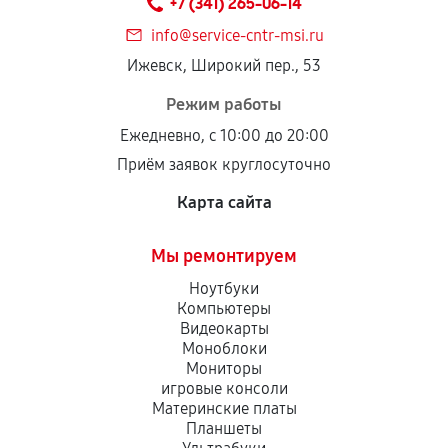
+7 (341) 265-06-14
дефектов.
info@service-cntr-msi.ru
Установка была выполнена нашим сервисным
Ижевск, Широкий пер., 53
центром.
При этом гарантия на сами комплектующие
Режим работы
остается на стороне производителя или
Ежедневно, с 10:00 до 20:00
продавца. За качество сторонних деталей
Приём заявок круглосуточно
сервисный центр ответственности не несет.
Карта сайта
Мы ремонтируем
Ноутбуки
Компьютеры
Видеокарты
Моноблоки
Мониторы
игровые консоли
Материнские платы
Планшеты