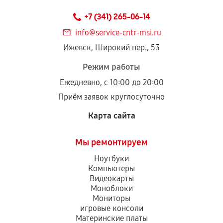
техническим параметрам и не имеют внешних
+7 (341) 265-06-14
дефектов.
info@service-cntr-msi.ru
Установка была выполнена нашим сервисным
Ижевск, Широкий пер., 53
центром.
При этом гарантия на сами комплектующие
Режим работы
остается на стороне производителя или
Ежедневно, с 10:00 до 20:00
продавца. За качество сторонних деталей
Приём заявок круглосуточно
сервисный центр ответственности не несет.
Карта сайта
Мы ремонтируем
Ноутбуки
Компьютеры
Видеокарты
Моноблоки
Мониторы
игровые консоли
Материнские платы