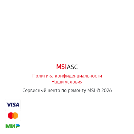
Самостоятельный ремонт или вмешательство
третьих лиц.
Естественный износ деталей, если иное не
предусмотрено отдельно.
Обращение после окончания гарантийного
срока.
Программные сбои, если это не указано в
MSI
ASC
отдельных условиях.
Политика конфиденциальности
Наши условия
Если комплектующие куплены
Сервисный центр по ремонту MSI ©
2026
самостоятельно
Гарантия на выполненные работы может
сохраняться полностью или частично, если
соблюдены следующие условия:
Предоставленные детали подходят по