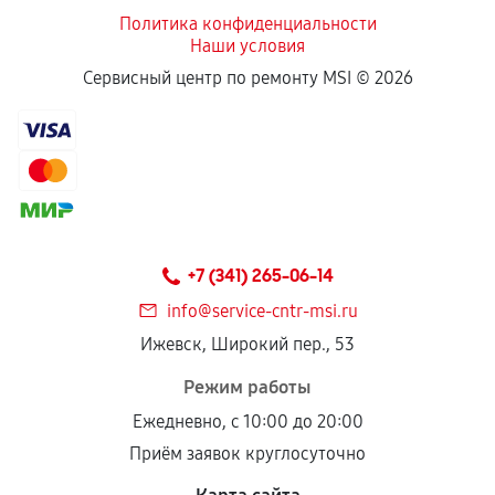
Политика конфиденциальности
Наши условия
Если комплектующие куплены
Сервисный центр по ремонту MSI ©
2026
самостоятельно
Гарантия на выполненные работы может
сохраняться полностью или частично, если
соблюдены следующие условия:
Предоставленные детали подходят по
техническим параметрам и не имеют внешних
+7 (341) 265-06-14
дефектов.
info@service-cntr-msi.ru
Установка была выполнена нашим сервисным
Ижевск, Широкий пер., 53
центром.
При этом гарантия на сами комплектующие
Режим работы
остается на стороне производителя или
Ежедневно, с 10:00 до 20:00
продавца. За качество сторонних деталей
Приём заявок круглосуточно
сервисный центр ответственности не несет.