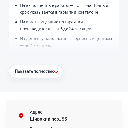
На выполненные работы — до 1 года. Точный
срок указывается в гарантийном талоне.
На комплектующие по гарантии
производителя — от 6 до 24 месяцев.
На детали, установленные сервисным центром
— до 3 месяцев.
Что считается гарантийным случаем
Показать полностью
Повторное возникновение неисправности,
напрямую связанной с выполненным
ремонтом.
Поломка установленной детали при
нормальной эксплуатации в течение
Адрес:
гарантийного срока.
Широкий пер., 53
Несоответствие комплектующей заявленным