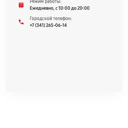
Режим работы:
техническим характеристикам.
Ежедневно, с 10:00 до 20:00
Городской телефон:
+7 (341) 265-06-14
Документы для подтверждения
гарантии
Гарантийный талон.
Акт выполненных работ с датой, перечнем
услуг и сроком гарантии.
Документы на установленные комплектующие
и кассовый чек.
Расширенная гарантия
В некоторых случаях возможно оформление
расширенной гарантии. Стоимость, сроки и