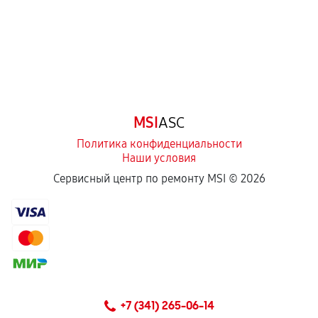
Естественный износ деталей, если иное не
предусмотрено отдельно.
Обращение после окончания гарантийного
срока.
Программные сбои, если это не указано в
MSI
ASC
отдельных условиях.
Политика конфиденциальности
Наши условия
Если комплектующие куплены
Сервисный центр по ремонту MSI ©
2026
самостоятельно
Гарантия на выполненные работы может
сохраняться полностью или частично, если
соблюдены следующие условия:
Предоставленные детали подходят по
техническим параметрам и не имеют внешних
+7 (341) 265-06-14
дефектов.