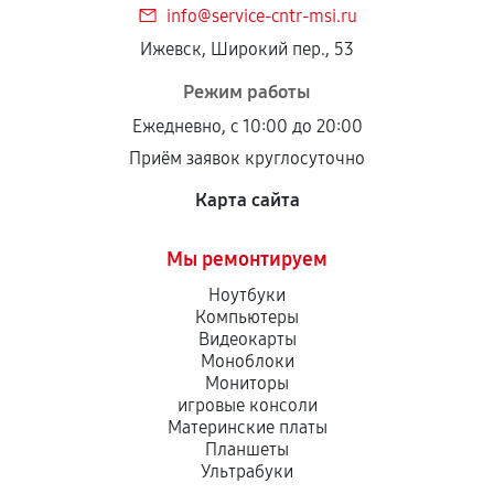
info@service-cntr-msi.ru
Установка была выполнена нашим сервисным
Ижевск, Широкий пер., 53
центром.
При этом гарантия на сами комплектующие
Режим работы
остается на стороне производителя или
Ежедневно, с 10:00 до 20:00
продавца. За качество сторонних деталей
Приём заявок круглосуточно
сервисный центр ответственности не несет.
Карта сайта
Мы ремонтируем
Ноутбуки
Компьютеры
Видеокарты
Моноблоки
Мониторы
игровые консоли
Материнские платы
Планшеты
Ультрабуки