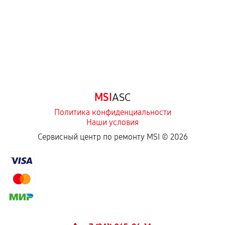
третьих лиц.
Естественный износ деталей, если иное не
предусмотрено отдельно.
Обращение после окончания гарантийного
срока.
Программные сбои, если это не указано в
MSI
ASC
отдельных условиях.
Политика конфиденциальности
Наши условия
Если комплектующие куплены
Сервисный центр по ремонту MSI ©
2026
самостоятельно
Гарантия на выполненные работы может
сохраняться полностью или частично, если
соблюдены следующие условия:
Предоставленные детали подходят по
техническим параметрам и не имеют внешних