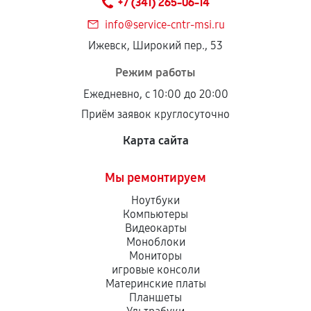
+7 (341) 265-06-14
дефектов.
info@service-cntr-msi.ru
Установка была выполнена нашим сервисным
Ижевск, Широкий пер., 53
центром.
При этом гарантия на сами комплектующие
Режим работы
остается на стороне производителя или
Ежедневно, с 10:00 до 20:00
продавца. За качество сторонних деталей
Приём заявок круглосуточно
сервисный центр ответственности не несет.
Карта сайта
Мы ремонтируем
Ноутбуки
Компьютеры
Видеокарты
Моноблоки
Мониторы
игровые консоли
Материнские платы
Планшеты