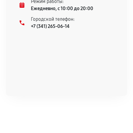
Режим работы:
техническим характеристикам.
Ежедневно, с 10:00 до 20:00
Городской телефон:
+7 (341) 265-06-14
Документы для подтверждения
гарантии
Гарантийный талон.
Акт выполненных работ с датой, перечнем
услуг и сроком гарантии.
Документы на установленные комплектующие
и кассовый чек.
Расширенная гарантия
В некоторых случаях возможно оформление
расширенной гарантии. Стоимость, сроки и