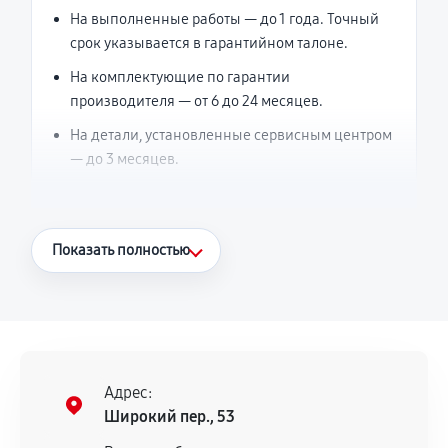
На выполненные работы — до 1 года. Точный
срок указывается в гарантийном талоне.
На комплектующие по гарантии
производителя — от 6 до 24 месяцев.
На детали, установленные сервисным центром
— до 3 месяцев.
Что считается гарантийным случаем
Показать полностью
Повторное возникновение неисправности,
напрямую связанной с выполненным
ремонтом.
Поломка установленной детали при
нормальной эксплуатации в течение
Адрес:
гарантийного срока.
Широкий пер., 53
Несоответствие комплектующей заявленным