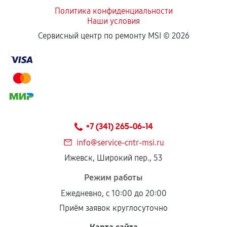
Политика конфиденциальности
Наши условия
Если комплектующие куплены
Сервисный центр по ремонту MSI ©
2026
самостоятельно
Гарантия на выполненные работы может
сохраняться полностью или частично, если
соблюдены следующие условия:
Предоставленные детали подходят по
техническим параметрам и не имеют внешних
+7 (341) 265-06-14
дефектов.
info@service-cntr-msi.ru
Установка была выполнена нашим сервисным
Ижевск, Широкий пер., 53
центром.
При этом гарантия на сами комплектующие
Режим работы
остается на стороне производителя или
Ежедневно, с 10:00 до 20:00
продавца. За качество сторонних деталей
Приём заявок круглосуточно
сервисный центр ответственности не несет.