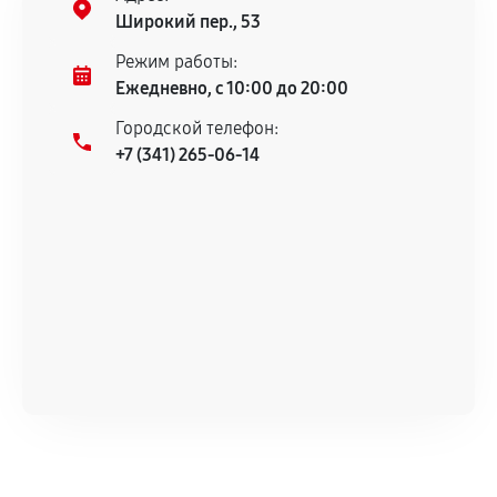
гарантийного срока.
Широкий пер., 53
Несоответствие комплектующей заявленным
Режим работы:
техническим характеристикам.
Ежедневно, с 10:00 до 20:00
Городской телефон:
+7 (341) 265-06-14
Документы для подтверждения
гарантии
Гарантийный талон.
Акт выполненных работ с датой, перечнем
услуг и сроком гарантии.
Документы на установленные комплектующие
и кассовый чек.
Расширенная гарантия