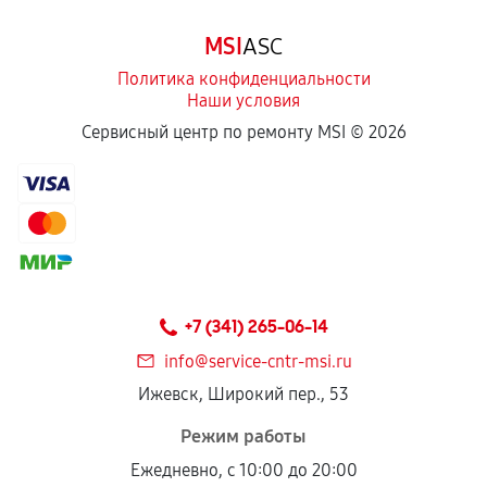
Программные сбои, если это не указано в
MSI
ASC
отдельных условиях.
Политика конфиденциальности
Наши условия
Если комплектующие куплены
Сервисный центр по ремонту MSI ©
2026
самостоятельно
Гарантия на выполненные работы может
сохраняться полностью или частично, если
соблюдены следующие условия:
Предоставленные детали подходят по
техническим параметрам и не имеют внешних
+7 (341) 265-06-14
дефектов.
info@service-cntr-msi.ru
Установка была выполнена нашим сервисным
Ижевск, Широкий пер., 53
центром.
При этом гарантия на сами комплектующие
Режим работы
остается на стороне производителя или
Ежедневно, с 10:00 до 20:00
продавца. За качество сторонних деталей