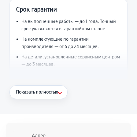
Срок гарантии
На выполненные работы — до 1 года. Точный
срок указывается в гарантийном талоне.
На комплектующие по гарантии
производителя — от 6 до 24 месяцев.
На детали, установленные сервисным центром
— до 3 месяцев.
Что считается гарантийным случаем
Показать полностью
Повторное возникновение неисправности,
напрямую связанной с выполненным
ремонтом.
Поломка установленной детали при
нормальной эксплуатации в течение
Адрес: